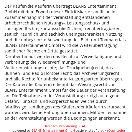
Der Käufer/die Käuferin überträgt BEANS Entertainment
GmbH mit dem Erwerb dieser Eintrittskarte sämtliche im
Zusammenhang mit der Veranstaltung entstandenen
urheberrechtlichen Nutzungs-, Leistungsschutz- und
sonstigen Rechte, zur ausschließlichen, frei übertragbaren,
zeitlich, räumlich und sachlich uneingeschränkten Nutzung
und die unbegrenzte Auswertung des Bild- und Tonmaterials.
BEANS Entertainment GmbH wird die Weiterübertragung
sämtlicher Rechte an Dritte gestattet.
Darüber hinaus werden das Recht zur Vervielfältigung und
Verbreitung; die Wiederverfilmungs- und
Weiterentwicklungsrechte; das Druck(neben)recht; das
Bühnen- und Radio Hörspielrecht; das Archivierungsrecht
und alle Rechte für unbekannte Nutzungsarten übertragen.
Der Käufer/die Käuferin erkennt das Weisungsrecht von
BEANS Entertainment GmbH für die Dauer der Veranstaltung
an. Die Teilnahme an der Veranstaltung erfolgt auf eigene
Gefahr. Für Sach- und Körperschäden welche durch
fahrlässige Handlungen des Käufers/der Käuferin verursacht
wurden, wird keine Haftung übernommen. Mit der Teilnahme
an der Veranstaltung werden die Bedingungen anerkannt.
Datenschutzerklärung
AGB
powered by
BEANS Entertainment GmbH
basierend auf
pretix
(
Quellcode
)