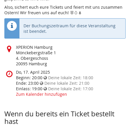
Also, sichert euch eure Tickets und feiert mit uns zusammen
Ostern! Wir freuen uns auf euch! 🐰🥚🌷
Der Buchungszeitraum für diese Veranstaltung
ist beendet.
Wo
XPERION Hamburg
findet
Mönckebergstraße 1
diese
4. Obergeschoss
Veranstaltung
20095 Hamburg
statt?
Wann
Do, 17. April 2025
findet
Beginn:
20:00
Deine lokale Zeit:
18:00
diese
Ende:
23:00
Deine lokale Zeit:
21:00
Veranstaltung
Einlass:
19:00
Deine lokale Zeit:
17:00
statt?
Zum Kalender hinzufügen
Wenn du bereits ein Ticket bestellt
hast